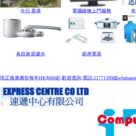
中國客戶歡迎使用 淘寶網購https://shop246828133.taobao.com 微店網購ht
今日.香港
電腦維修上門服務
本
各款家居濾水
廚房電器
現正推廣廣告每年HK$600起,歡迎查詢,電話:21771399或whatsapp:9