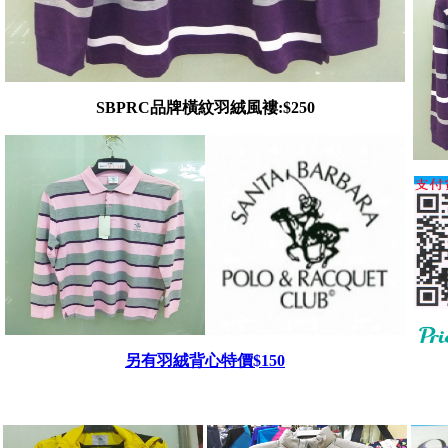
SBPRC品牌橫紋羽絨風褸:$250
另有羽絨背心特價$150