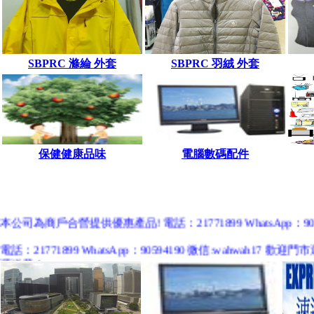
SBPRC 滌綸 外套
SBPRC 羽絨 外套
保健健康品味
電腦數碼配件
本公司為商戶合營提供優惠產品! 電話：21771899 WhatsApp：9059
電話：21771899 WhatsApp：90594190 微信:wah
運送費！
中國客戶歡迎使用 淘寶網購https://shop246828133.taobao.com 微店網購ht