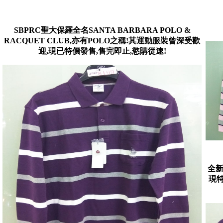
SBPRC聖大保羅全名SANTA BARBARA POLO &
RACQUET CLUB,亦有POLO之稱!其運動服裝曾深受歡
迎,現已特價發售,售完即止,慾購從速!
全新
現特