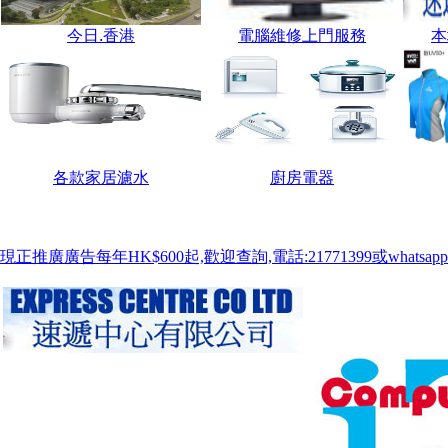
中國客戶歡迎使用 淘寶網購https://shop246828133.taobao.com 微店網購ht
今日.香港
電腦維修上門服務
本
各款家居濾水
廚房電器
現正推廣廣告每年HK$600起,歡迎查詢,電話:21771399或whatsapp:9