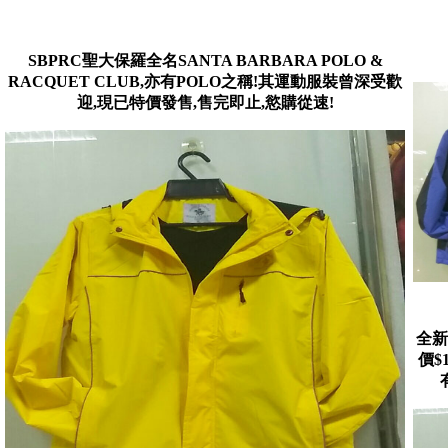
SBPRC聖大保羅全名SANTA BARBARA POLO &
RACQUET CLUB,亦有POLO之稱!其運動服裝曾深受歡
迎,現已特價發售,售完即止,慾購從速!
全新
價$