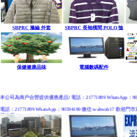
SBPRC 滌綸 外套
SBPRC 長袖橫間 POLO 恤
保健健康品味
電腦數碼配件
本公司為商戶合營提供優惠產品! 電話：21771899 WhatsApp：9059
電話：21771899 WhatsApp：90594190 微信:wah
運送費！
中國客戶歡迎使用 淘寶網購https://shop246828133.taobao.com 微店網購ht