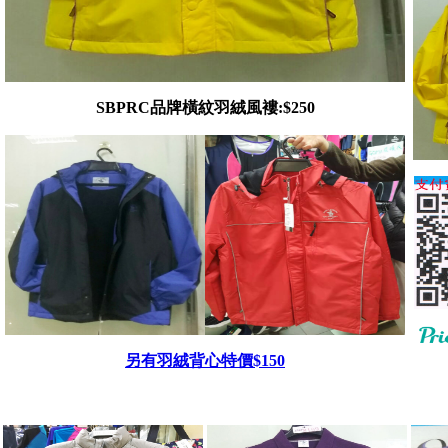
SBPRC品牌橫紋羽絨風褸:$250
另有羽絨背心特價$150