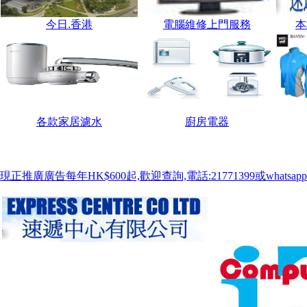
今日.香港
電腦維修上門服務
本
各款家居濾水
廚房電器
現正推廣廣告每年HK$600起,歡迎查詢,電話:21771399或whatsapp:9