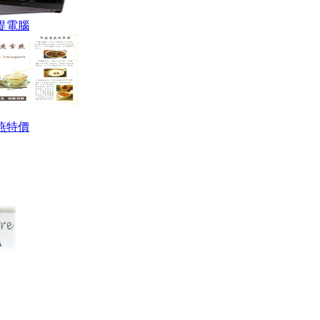
提電腦
燕特價