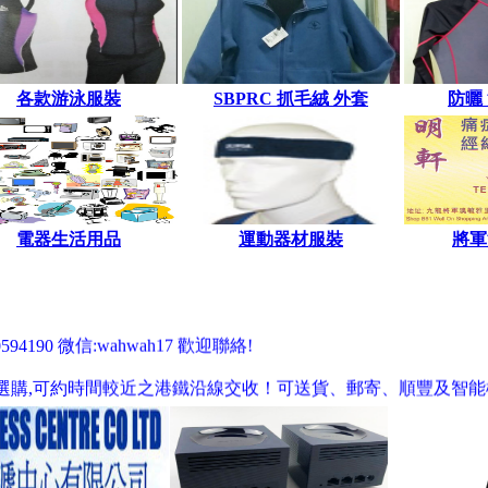
各款游泳服裝
SBPRC 抓毛絨 外套
防曬
電器生活用品
運動器材服裝
將軍
4190 微信:wahwah17 歡迎聯絡!
wah17 歡迎門市選購,可約時間較近之港鐵沿線交收！可送貨、郵寄、順豐及
tps://weidian.com/s/1342868166
tps://weidian.com/s/1342868166