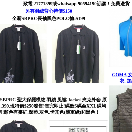
致電 21771399或whatsapp 90594190訂講！免費送貨
另有羽絨背心特價$150
全新SBPRC長袖黑色POLO恤:$199
GOMA
衣, 
SBPRC 聖大保羅橫紋 羽絨 風褸 Jacket 夾克外套 原
1,390,現特價$250發售!售完即止!碼數S碼至XXL碼均
有!顏色有棗紅,深藍,灰色,卡其色(墨軍綠)和黑色！