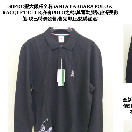
SBPRC聖大保羅全名SANTA BARBARA POLO &
RACQUET CLUB,亦有POLO之稱!其運動服裝曾深受歡
迎,現已特價發售,售完即止,慾購從速!
全新
價$