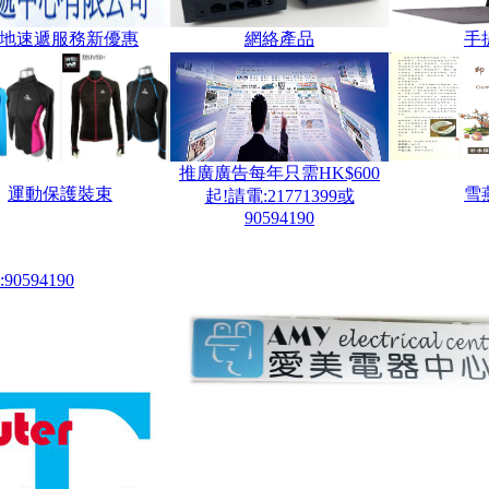
地速遞服務新優惠
網絡產品
手
推廣廣告每年只需HK$600
運動保護裝束
雪
起!請電:21771399或
90594190
0594190