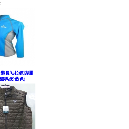
！
 女裝長袖拉鍊防曬
加細碼(粉藍色)