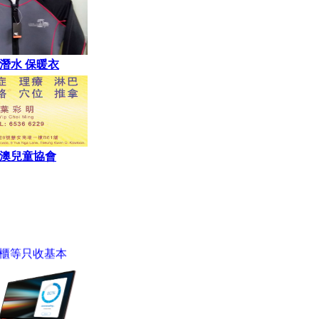
 潛水 保暖衣
澳兒童協會
智能櫃等只收基本