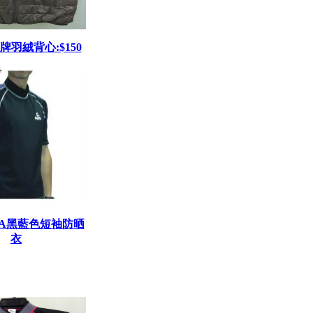
牌羽絨背心:$150
MA黑藍色短袖防晒
衣