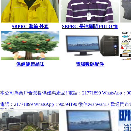
SBPRC 滌綸 外套
SBPRC 長袖橫間 POLO 恤
保健健康品味
電腦數碼配件
本公司為商戶合營提供優惠產品! 電話：21771899 WhatsApp：9059
電話：21771899 WhatsApp：90594190 微信:wah
運送費！
中國客戶歡迎使用 淘寶網購https://shop246828133.taobao.com 微店網購ht
中國客戶歡迎使用 淘寶網購https://shop246828133.taobao.com 微店網購ht