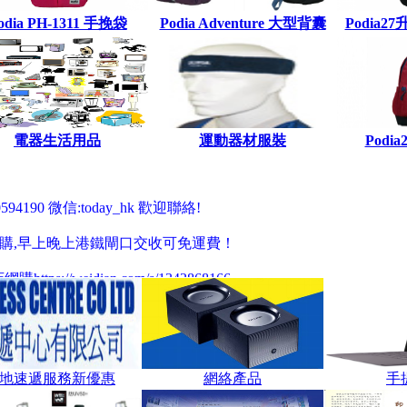
odia PH-1311 手挽袋
Podia Adventure 大型背囊
Podia27
電器生活用品
運動器材服裝
Podi
190 微信:today_hk 歡迎聯絡!
k 歡迎門市選購,早上晚上港鐵閘口交收可免運費！
tps://weidian.com/s/1342868166
tps://carousell.com/today.hk
地速遞服務新優惠
網絡產品
手