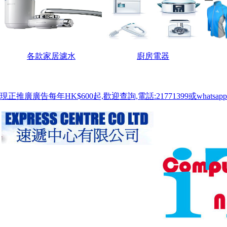
各款家居濾水
廚房電器
現正推廣廣告每年HK$600起,歡迎查詢,電話:21771399或whatsapp:9