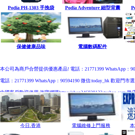
Podia PH-1303 手挽袋
Podia Adventure 細型背囊
P
保健健康品味
電腦數碼配件
本公司為商戶合營提供優惠產品! 電話：21771399 WhatsApp：90594
電話：21771399 WhatsApp：90594190 微信:today_h
中國客戶歡迎使用 淘寶網購https://shop246828133.taobao.com 微店網購ht
香港客戶歡迎使用 Price網購https://shop.price.com.hk/todayhk 旋轉拍賣ht
今日.香港
電腦維修上門服務
本