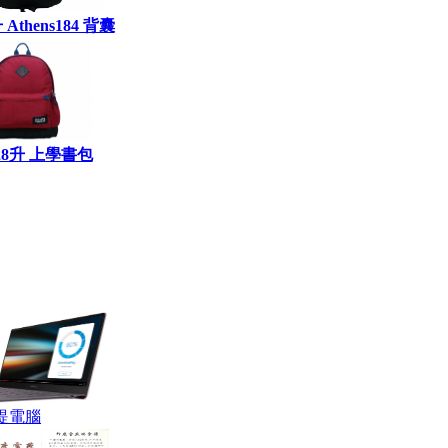
升 Athens184 背囊
a28升 上學書包
提電腦