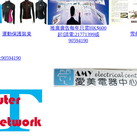
推廣廣告每年只需HK$600
運動保護裝束
雪
起!請電:21771399或
90594190
0594190