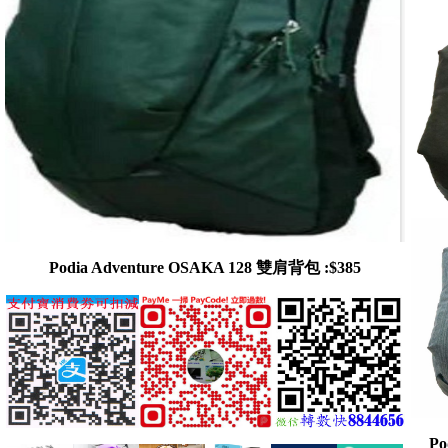
Podia Adventure OSAKA 128 雙肩背包 :$385
P