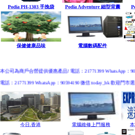
Podia PH-1303 手挽袋
Podia Adventure 細型
背囊
P
保健健康品味
電腦數碼配件
本公司為商戶合營提供優惠產品! 電話：21771399 WhatsApp：90594
電話：21771399 WhatsApp：90594190 微信:today_h
中國客戶歡迎使用 淘寶網購https://shop246828133.taobao.com 微店網購ht
香港客戶歡迎使用 Price網購https://shop.price.com.hk/todayhk 旋轉拍賣ht
今日.香港
電腦維修上門服務
本