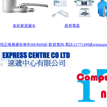
各款家居濾水
廚房電器
現正推廣廣告每年HK$600起,歡迎查詢,電話:21771399或whatsapp:9